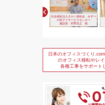
社会福祉法人さかい福祉会 みずべ
の杜デイサービスセンター
社会福祉法人光徳会
施設長 狩野浩之 様
施設長 小林直行様
日本のオフィスづくり.c
のオフィス移転やレイ
各種工事をサポート