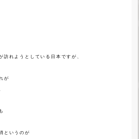
が訪れようとしている日本ですが、
れが
。
も
消というのが