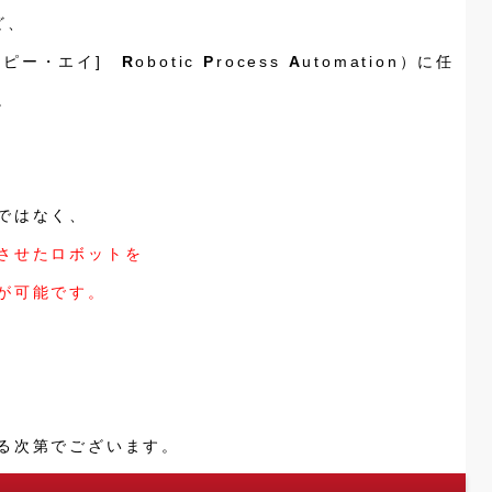
ど、
・ピー・エイ]
R
obotic
P
rocess
A
utomation）に任
。
ではなく、
させたロボットを
が可能です。
る次第でございます。