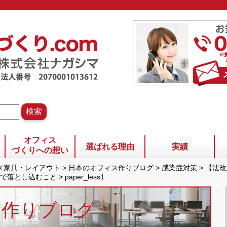
オフィス
選ばれる理由
実績
づくりへの想い
ィス家具・レイアウト
>
日本のオフィス作りブログ
>
感染症対策
>
【法改
で落とし込むこと
>
paper_less1
ス作りブログ