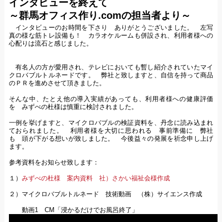
インタビューを終えて
～群馬オフィス作り.comの担当者より～
インタビューのお時間を下さり ありがとうございました。 左写
真の様な筋トレ設備も！ カラオケルームも併設され、利用者様への
心配りは流石と感じました。
有名人の方が愛用され、テレビにおいても暫し紹介されていたマイ
クロバブルトルネードです。 弊社と致しますと、自信を持って商品
のＰＲを進めさせて頂きました。
そんな中、たとえ他の導入実績があっても、利用者様への健康評価
を みずべの杜様は慎重に検討されました。
一例を挙げますと、マイクロバブルの検証資料を、丹念に読み込まれ
ておられました。 利用者様を大切に思われる 事前準備に 弊社
も 頭が下がる想いが致しました。 今後益々の発展を祈念申し上げ
ます。
参考資料をお知らせ致します：
１）
みずべの杜様 案内資料 社）さかい福祉会様作成
２）マイクロバブルトルネード 技術動画 （株）サイエンス作成
動画1 CM「浸かるだけでお風呂終了」