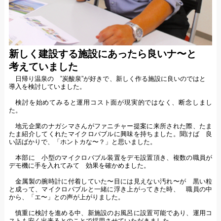
新しく建設する施設にあったら良いナ〜と
考えていました
日帰り温泉の ”炭酸泉”が好きで、新しく作る施設に良いのではと
導入を検討していました。
検討を始めてみると運用コスト面が現実的ではなく、断念しまし
た。
地元企業のナガシマさんがファニチャー提案に来所された際、たま
たま紹介してくれたマイクロバブルに興味を持ちました。聞けば 良
い話ばかりで、「ホントカな〜？」と思いました。
本部に 小型のマイクロバブル装置をデモ設置頂き、複数の職員が
デモ機に手を入れてみて 効果を確かめました。
金属製の腕時計に付着していた〜目には見えない汚れ〜が 黒い粒
と成って、マイクロバブルと一緒に浮き上がってきた時、 職員の中
から、「エ〜」との声が上がりました。
慎重に検討を進める中、新施設のお風呂に設置可能であり、運用コ
ストも安く出来るとのことで採用させていただきました。