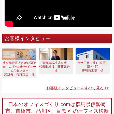
お客様インタビュー
大進建設株式会社
社会福祉法人さかい福祉
ラサ工業（株）(東証1
代表取締役 齋藤元秀
会 みずべの杜デイサー
部-化学)
様
ビスセンター
伊勢崎工場 様
施設長 狩野浩之 様
お客様インタビューをすべて見る >>
日本のオフィスづくり.comは群馬県伊勢崎
市、前橋市、品川区、目黒区
のオフィス移転