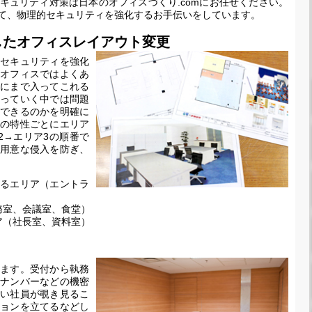
キュリティ対策は日本のオフィスづくり.comにお任せください。
て、物理的セキュリティを強化するお手伝いをしています。
したオフィスレイアウト変更
セキュリティを強化
オフィスではよくあ
にまで入ってこれる
っていく中では問題
できるのかを明確に
の特性ごとにエリア
2→エリア3の順番で
用意な侵入を防ぎ、
るエリア（エントラ
務室、会議室、食堂）
ア（社長室、資料室）
ます。受付から執務
ナンバーなどの機密
い社員が覗き見るこ
ョンを立てるなどし