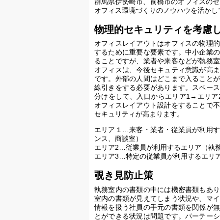
群馬県伊勢崎市、前橋市のオフィスのセ
オフィス環境づくりのノウハウを活かし
物理的セキュリティを考慮
オフィスレイアウトはオフィスの物理的
するために重要な要素です。中小企業の
ることですが、業者や来客などが執務室
オフィスは、今後セキュティ意識が高ま
です。外部の人間はどこまで入ることが
線引きをする必要があります。スペース
分けをして、入口からエリア1→エリア
オフィスレイアウト設計をすることで不
セキュリティが高まります。
エリア１…来客・業者・従業員が利用す
ンス、商談室）
エリア2…従業員が利用するエリア（執
エリア3…特定の従業員が利用するエリ
覗き見防止策
執務室内の書類の中には機密書類もあり
室内の書類が見えてしまう状況や、マイ
情報を扱う社員の手元の書類を関係が無
とができる状況は問題です。パーテーシ