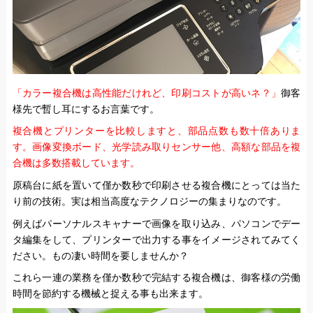
「カラー複合機は高性能だけれど、印刷コストが高いネ？」
御客
様先で暫し耳にするお言葉です。
複合機とプリンターを比較しますと、部品点数も数十倍ありま
す。画像変換ボード、光学読み取りセンサー他、高額な部品を複
合機は多数搭載しています。
原稿台に紙を置いて僅か数秒で印刷させる複合機にとっては当た
り前の技術。実は相当高度なテクノロジーの集まりなのです。
例えばパーソナルスキャナーで画像を取り込み、パソコンでデー
タ編集をして、プリンターで出力する事をイメージされてみてく
ださい。もの凄い時間を要しませんか？
これら一連の業務を僅か数秒で完結する複合機は、御客様の労働
時間を節約する機械と捉える事も出来ます。